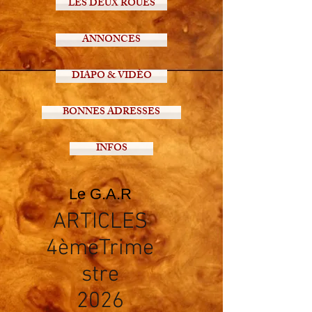
LES DEUX ROUES
ANNONCES
DIAPO & VIDÈO
BONNES ADRESSES
INFOS
Le G.A.R
ARTICLES
4èmeTrime
stre
2026