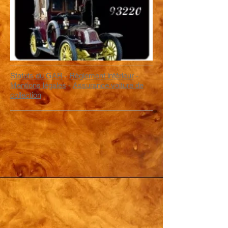
Statuts du GAR
-
Règlement intérieur
-
Mentions légales
-
Assurance voiture de
collection